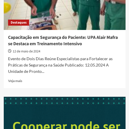
Destaques
Capacitação em Segurança do Paciente: UPA Alair Mafra
se Destaca em Treinamento Intensivo
12 de maio de 2024
Evento de Dois Dias Reúne Especialistas para Fortalecer as
Práticas de Segurança na Saúde Publicado: 12.05.2024 A
Unidade de Pronto...
Read
Veja mais
more
about
Capacitação
em
Segurança
do
Paciente:
UPA