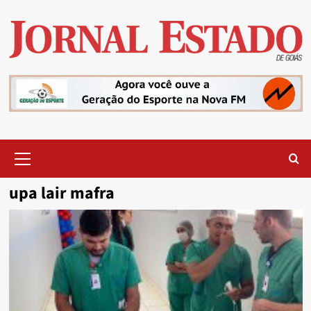
Skip
to
content
Primary
Menu
upa lair mafra