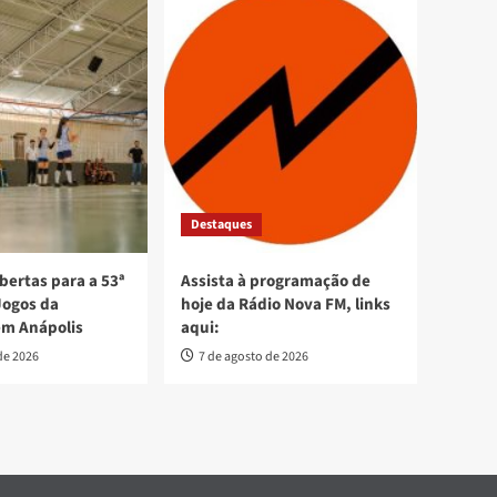
Destaques
bertas para a 53ª
Assista à programação de
Jogos da
hoje da Rádio Nova FM, links
em Anápolis
aqui:
de 2026
7 de agosto de 2026