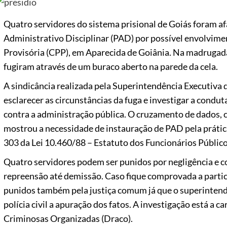
Quatro servidores do sistema prisional de Goiás foram a
Administrativo Disciplinar (PAD) por possível envolvimen
Provisória (CPP), em Aparecida de Goiânia. Na madrugada 
fugiram através de um buraco aberto na parede da cela.
A sindicância realizada pela Superintendência Executiva 
esclarecer as circunstâncias da fuga e investigar a condu
contra a administração pública. O cruzamento de dados, c
mostrou a necessidade de instauração de PAD pela prática
303 da Lei 10.460/88 – Estatuto dos Funcionários Público
Quatro servidores podem ser punidos por negligência e co
repreensão até demissão. Caso fique comprovada a partici
punidos também pela justiça comum já que o superintende
polícia civil a apuração dos fatos. A investigação está a 
Criminosas Organizadas (Draco).