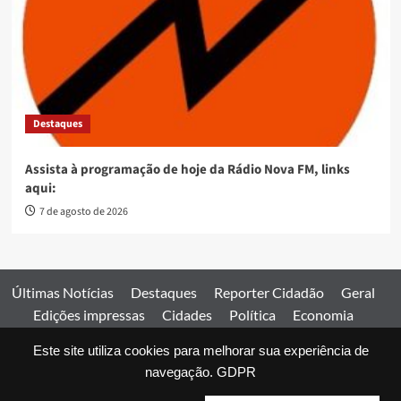
Destaques
Assista à programação de hoje da Rádio Nova FM, links
aqui:
7 de agosto de 2026
Últimas Notícias
Destaques
Reporter Cidadão
Geral
Edições impressas
Cidades
Política
Economia
Esportes
Este site utiliza cookies para melhorar sua experiência de
Comercial
Edições impressas
Expediente
Home
navegação.
GDPR