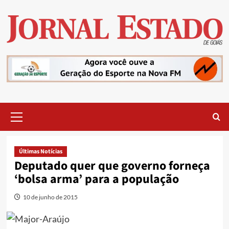
Skip
to
content
Primary
Menu
Últimas Notícias
Deputado quer que governo forneça
‘bolsa arma’ para a população
10 de junho de 2015