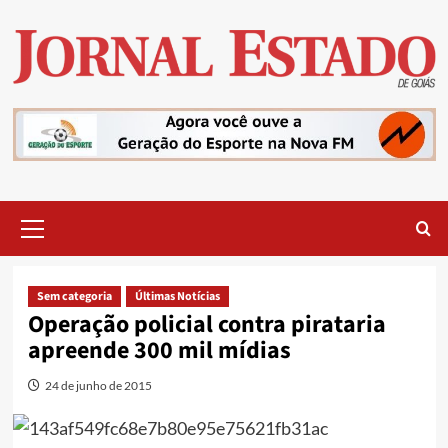
Skip
to
content
Primary
Menu
Sem categoria
Últimas Notícias
Operação policial contra pirataria
apreende 300 mil mídias
24 de junho de 2015