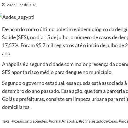
20 de julho de 2016
De acordo com o último boletim epidemiológico da dengue
Saúde (SES), no dia 15 de julho, o número de casos de d
17,57%. Foram 95,7 mil registros até o início de julho d
ano.
Anápolis é a segunda cidade com maior presença da doenç
SES aponta risco médio para dengue no município.
Segundo o governo estadual, essa queda está associada à 
dezembro do ano passado. Essa ação, que tem a parceria 
Goiás e prefeituras, consiste em limpeza urbana para reti
domiciliares.
Tags:
#goiascontraoaedes
,
#jornalAnápolis
,
#jornalestadodegoiás
,
#mos