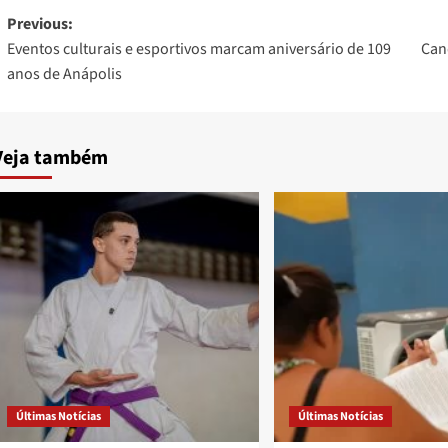
Post
Previous:
Eventos culturais e esportivos marcam aniversário de 109
Can
navigation
anos de Anápolis
Veja também
Últimas Notícias
Últimas Notícias