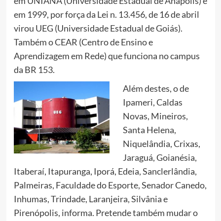
em UNIANA (Universidade Estadual de Anápolis) e
em 1999, por força da Lei n. 13.456, de 16 de abril
virou UEG (Universidade Estadual de Goiás).
Também o CEAR (Centro de Ensino e
Aprendizagem em Rede) que funciona no campus
da BR 153.
Além destes, o de
Ipameri, Caldas
Novas, Mineiros,
Santa Helena,
Niquelândia, Crixas,
Jaraguá, Goianésia,
Itaberaí, Itapuranga, Iporá, Edeia, Sanclerlândia,
Palmeiras, Faculdade do Esporte, Senador Canedo,
Inhumas, Trindade, Laranjeira, Silvânia e
Pirenópolis, informa. Pretende também mudar o