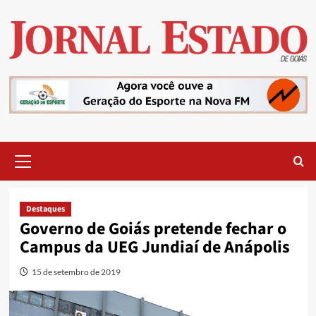
Skip
to
content
Primary
Menu
Destaques
Governo de Goiás pretende fechar o
Campus da UEG Jundiaí de Anápolis
15 de setembro de 2019