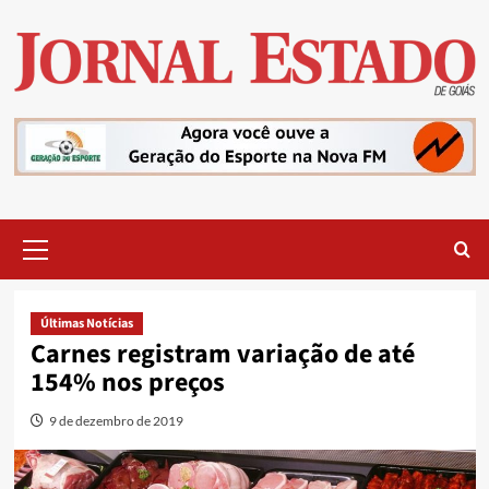
Skip
to
content
Primary
Menu
Últimas Notícias
Carnes registram variação de até
154% nos preços
9 de dezembro de 2019