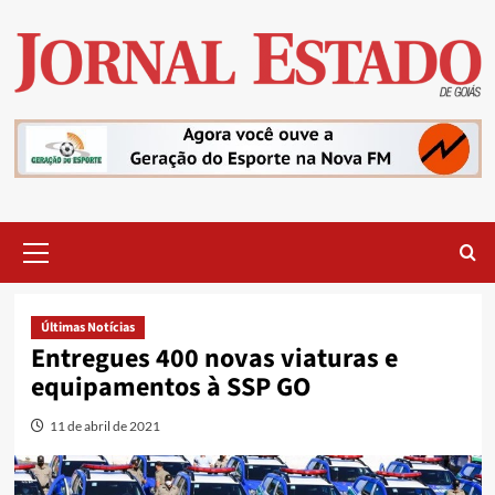
Skip
to
content
Primary
Menu
Últimas Notícias
Entregues 400 novas viaturas e
equipamentos à SSP GO
11 de abril de 2021