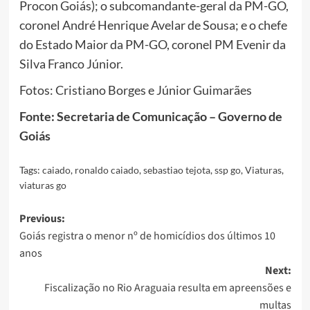
Procon Goiás); o subcomandante-geral da PM-GO,
coronel André Henrique Avelar de Sousa; e o chefe
do Estado Maior da PM-GO, coronel PM Evenir da
Silva Franco Júnior.
Fotos: Cristiano Borges e Júnior Guimarães
Fonte: Secretaria de Comunicação – Governo de
Goiás
Tags:
caiado
,
ronaldo caiado
,
sebastiao tejota
,
ssp go
,
Viaturas
,
viaturas go
Post
Previous:
Goiás registra o menor nº de homicídios dos últimos 10
navigation
anos
Next:
Fiscalização no Rio Araguaia resulta em apreensões e
multas