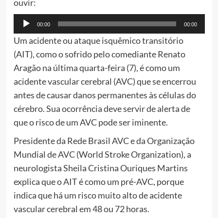
ouvir:
Tocador
00:00
00:00
de
Um acidente ou ataque isquêmico transitório
áudio
(AIT), como o sofrido pelo comediante Renato
Aragão na última quarta-feira (7), é como um
acidente vascular cerebral (AVC) que se encerrou
antes de causar danos permanentes às células do
cérebro. Sua ocorrência deve servir de alerta de
que o risco de um AVC pode ser iminente.
Presidente da Rede Brasil AVC e da Organização
Mundial de AVC (World Stroke Organization), a
neurologista Sheila Cristina Ouriques Martins
explica que o AIT é como um pré-AVC, porque
indica que há um risco muito alto de acidente
vascular cerebral em 48 ou 72 horas.