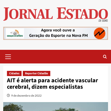
Skip
to
content
Primary
Menu
Cidades
Reporter Cidadão
AIT é alerta para acidente vascular
cerebral, dizem especialistas
9 de dezembro de 2022