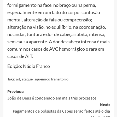
formigamento na face, no braço ou na perna,
especialmente em um lado do corpo; confusão
mental, alteração da fala ou compreensão;
alteração na visão, no equilíbrio, na coordenação,
no andar, tontura e dor de cabeça súbita, intensa,
sem causa aparente. A dor de cabeça intensa é mais
comum nos casos de AVC hemorrágico e rara em
casos de AIT.
Edição: Nádia Franco
Tags:
ait
,
ataque isquemico transitorio
Post
Previous:
João de Deus é condenado em mais três processos
navigation
Next:
Pagamentos de bolsistas da Capes serão feitos até o dia