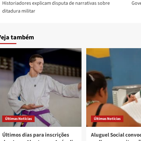
Historiadores explicam disputa de narrativas sobre
Gove
navigation
ditadura militar
Veja também
Últimas Notícias
Últimas Notícias
Últimos dias para inscrições
Aluguel Social convo