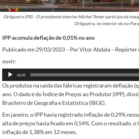
Ortigueira (PR) - O presidente interino Michel Temer participa da ina
Ortigueira, no interior do no Par
IPP acumula deflação de 0,01% no ano
Publicado em 29/03/2023 – Por Vitor Abdala – Repórter d
ouvir:
Tocador
00:00
de
Os produtos na saída das fábricas registraram deflação (
áudio
ano. O dado é do Índice de Preços ao Produtor (IPP), divul
Brasileiro de Geografia e Estatística (IBGE).
Em janeiro, o IPP havia registrado inflação de 0,29% ness
alta de preços havia ficado em 0,54%. Com o resultado, o
inflação de 1,38% em 12 meses.