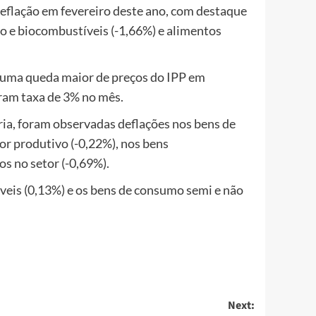
para
deflação em fevereiro deste ano, com destaque
aumentar
eo e biocombustíveis (-1,66%) e alimentos
ou
diminuir
m uma queda maior de preços do IPP em
o
raram taxa de 3% no mês.
volume.
ria, foram observadas deflações nos bens de
or produtivo (-0,22%), nos bens
os no setor (-0,69%).
veis (0,13%) e os bens de consumo semi e não
Next: