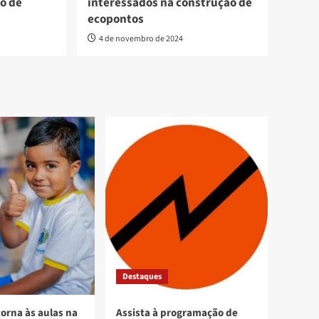
o de
interessados na construção de
ecopontos
4 de novembro de 2024
Destaques
torna às aulas na
Assista à programação de