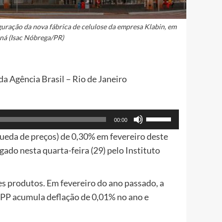
uguração da nova fábrica de celulose da empresa Klabin, em
aná (Isac Nóbrega/PR)
a Agência Brasil – Rio de Janeiro
Use
00:00
as
queda de preços) de 0,30% em fevereiro deste
setas
gado nesta quarta-feira (29) pelo Instituto
para
cima
es produtos. Em fevereiro do ano passado, a
ou
 IPP acumula deflação de 0,01% no ano e
para
baixo