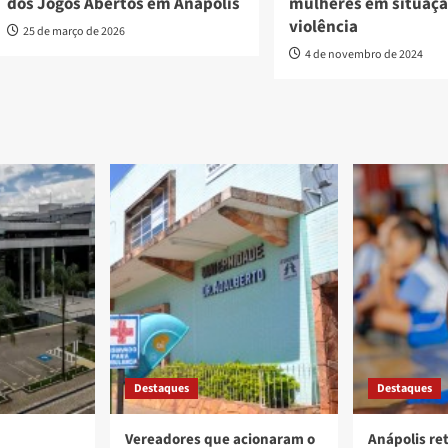
dos Jogos Abertos em Anápolis
mulheres em situaçã
violência
25 de março de 2026
4 de novembro de 2024
Destaques
Destaques
Vereadores que acionaram o
Anápolis re