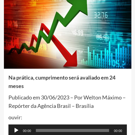
Na prática, cumprimento será avaliado em 24
meses
Publicado em 30/06/2023 – Por Welton Máximo –
Repórter da Agência Brasil – Brasília
ouvir:
Tocador
00:00
00:00