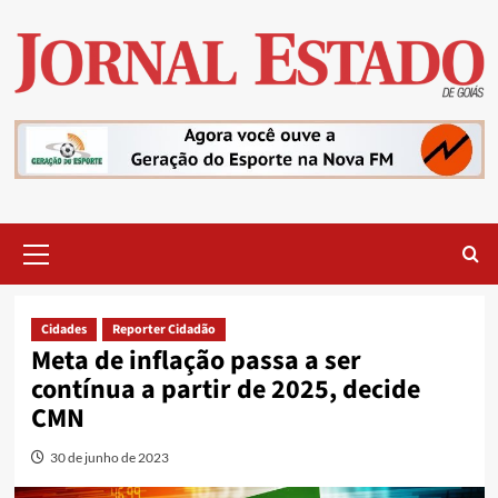
Skip
to
content
Primary
Menu
Cidades
Reporter Cidadão
Meta de inflação passa a ser
contínua a partir de 2025, decide
CMN
30 de junho de 2023