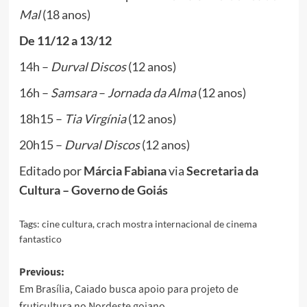
Mal
(18 anos)
De 11/12 a 13/12
14h –
Durval Discos
(12 anos)
16h –
Samsara
–
Jornada da Alma
(12 anos)
18h15 –
Tia Virgínia
(12 anos)
20h15 –
Durval Discos
(12 anos)
Editado por
Márcia Fabiana
via
Secretaria da
Cultura – Governo de Goiás
Tags:
cine cultura
,
crach mostra internacional de cinema
fantastico
Post
Previous:
Em Brasília, Caiado busca apoio para projeto de
navigation
fruticultura no Nordeste goiano