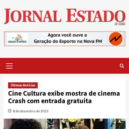
Skip
to
content
Primary
Menu
Últimas Notícias
Cine Cultura exibe mostra de cinema
Crash com entrada gratuita
8 de dezembro de 2023