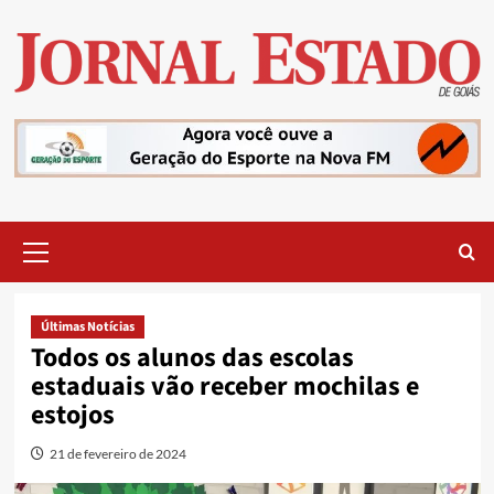
Skip
to
content
Primary
Menu
Últimas Notícias
Todos os alunos das escolas
estaduais vão receber mochilas e
estojos
21 de fevereiro de 2024