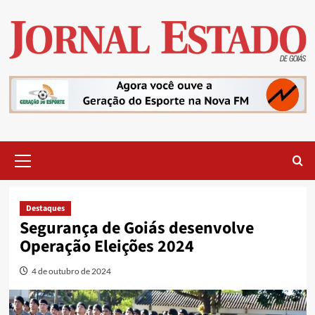
Skip
to
content
Primary
Menu
Destaques
Segurança de Goiás desenvolve
Operação Eleições 2024
4 de outubro de 2024