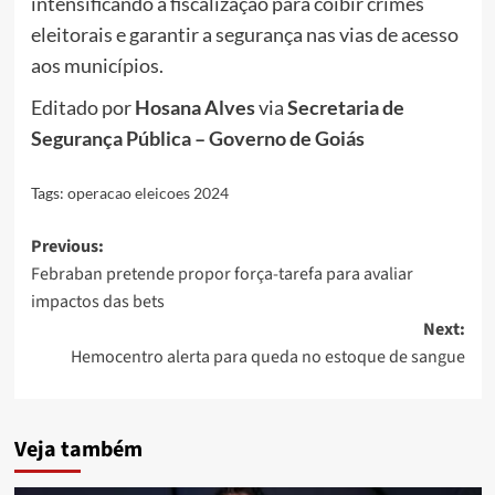
intensificando a fiscalização para coibir crimes
eleitorais e garantir a segurança nas vias de acesso
aos municípios.
Editado por
Hosana Alves
via
Secretaria de
Segurança Pública – Governo de Goiás
Tags:
operacao eleicoes 2024
Post
Previous:
Febraban pretende propor força-tarefa para avaliar
navigation
impactos das bets
Next:
Hemocentro alerta para queda no estoque de sangue
Veja também