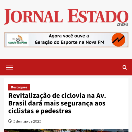
Skip
to
content
Primary
Menu
Destaques
Revitalização de ciclovia na Av.
Brasil dará mais segurança aos
ciclistas e pedestres
5 de maio de 2025