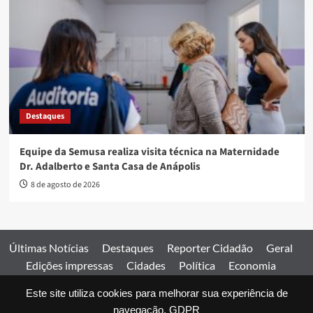
Destaques
Equipe da Semusa realiza visita técnica na Maternidade
Dr. Adalberto e Santa Casa de Anápolis
8 de agosto de 2026
Últimas Notícias
Destaques
Reporter Cidadão
Geral
Edições impressas
Cidades
Política
Economia
Esportes
Este site utiliza cookies para melhorar sua experiência de
Comercial
Edições impressas
Expediente
Home
navegação.
GDPR