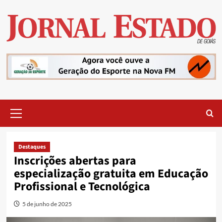
Skip
to
content
Primary
Menu
Destaques
Inscrições abertas para
especialização gratuita em Educação
Profissional e Tecnológica
5 de junho de 2025