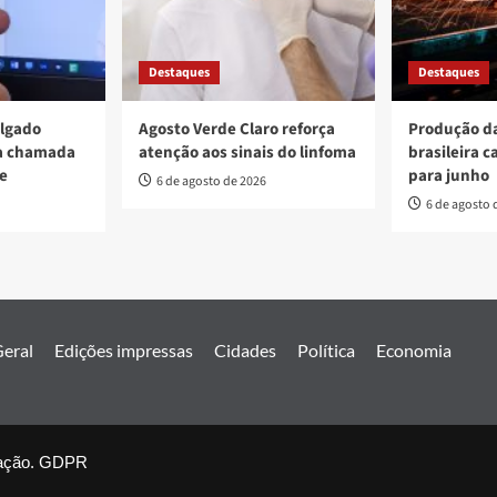
Destaques
Destaques
ulgado
Agosto Verde Claro reforça
Produção da
va chamada
atenção aos sinais do linfoma
brasileira c
re
para junho
6 de agosto de 2026
6 de agosto 
eral
Edições impressas
Cidades
Política
Economia
ação.
nal Estado de Goiás. Todos os direitos reservados.
GDPR
|
covernews
by 