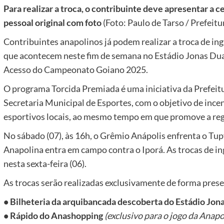
Para realizar a troca, o contribuinte deve apresentar a
pessoal original com foto
(Foto: Paulo de Tarso / Prefeitu
Contribuintes anapolinos já podem realizar a troca de in
que acontecem neste fim de semana no Estádio Jonas Duar
Acesso do Campeonato Goiano 2025.
O programa Torcida Premiada é uma iniciativa da Prefeitu
Secretaria Municipal de Esportes, com o objetivo de ince
esportivos locais, ao mesmo tempo em que promove a regu
No sábado (07), às 16h, o Grêmio Anápolis enfrenta o Tupy
Anapolina entra em campo contra o Iporá. As trocas de in
nesta sexta-feira (06).
As trocas serão realizadas exclusivamente de forma prese
• Bilheteria da arquibancada descoberta do Estádio Jon
• Rápido do Anashopping
(exclusivo para o jogo da Anapo