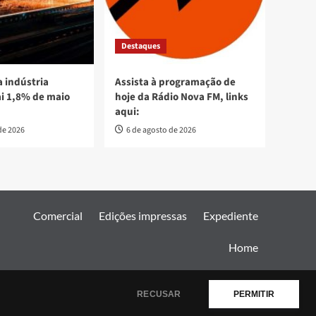
Destaques
 indústria
Assista à programação de
ai 1,8% de maio
hoje da Rádio Nova FM, links
aqui:
de 2026
6 de agosto de 2026
Comercial
Edições impressas
Expediente
Home
AF themes.
RECUSAR
PERMITIR