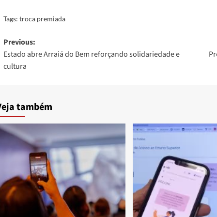
Tags:
troca premiada
Post
Previous:
Estado abre Arraiá do Bem reforçando solidariedade e
Pr
navigation
cultura
Veja também