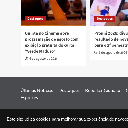
Destaques
Destaques
Quinta no Cinema abre
Prouni 2026: div
programação de agosto com
resultado de no
exibição gratuita do curta
para o 2º semest
“Verde Maduro”
6 de agosto de 2026
6 de agosto de 2026
Últimas Notícias
Destaques
Reporter Cidadão
G
Esportes
Este site utiliza cookies para melhorar sua experiência de naveg
© 2026 Jor