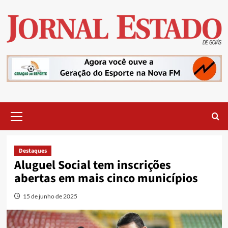
Skip
to
content
Primary
Menu
Destaques
Aluguel Social tem inscrições
abertas em mais cinco municípios
15 de junho de 2025