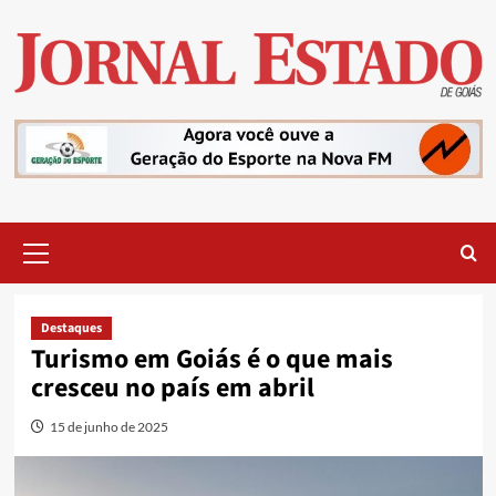
Skip
to
content
Primary
Menu
Destaques
Turismo em Goiás é o que mais
cresceu no país em abril
15 de junho de 2025