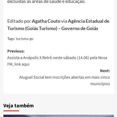
excluídas as áreas de saúde e educação.
Editado por
Agatha Couto
via
Agência Estadual de
Turismo (Goiás Turismo) – Governo de Goiás
Tags:
turismo go
Post
Previous:
Assista a Anápolis X Retrô neste sábado (14.06) pela Nova
navigation
FM, link aqui
Next:
Aluguel Social tem inscrições abertas em mais cinco
municípios
Veja também