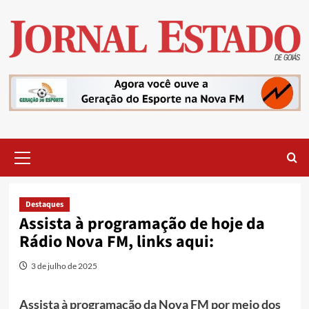
Skip
to
content
Primary
Menu
Destaques
Assista à programação de hoje da
Rádio Nova FM, links aqui:
3 de julho de 2025
Assista à programação da Nova FM por meio dos