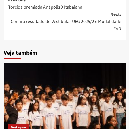
Post
Torcida premiada Anápolis X Itabaiana
navigation
Next:
Confira resultado do Vestibular UEG 2025/2 e Modalidade
EAD
Veja também
Destaques