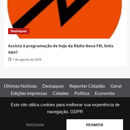
Destaques
Assista à programação de hoje da Rádio Nova FM, links
aqui:
7 de agosto de 2026
Últimas Notícias
Destaques
Reporter Cidadão
Geral
Edições impressas
Cidades
Política
Economia
Esportes
Este site utiliza cookies para melhorar sua experiência de
Comercial
Edições impressas
Expediente
Home
navegação.
GDPR
© 2026 Jornal Estado de Goiás. Todos os direitos reservados.
RECUSAR
PERMITIR