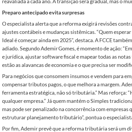
reavaliada a cada ano. A transição será gradual, mas o mu
Preparo antecipado evita surpresas
O especialista alerta que a reforma exigirá revisões cont
ajustes contábeis e mudanças sistêmicas. “Quem esperar a
Ideal é começar ainda em 2025”, destaca. A FCCE também 
adiado. Segundo Ademir Gomes, é momento de ação: “Emp
e jurídica, ajustar software fiscal e mapear todas as nota
estão as alavancas de economia e o que precisa ser modifi
Para negócios que consomem insumos e vendem para empr
compensar tributos pagos, o que melhora a margem. Ademi
ferramenta estratégica, não só tributária.” Mas reforça: 
qualquer empresa.” Já quem mantém o Simples tradiciona
mas pode ser penalizado na concorrência com empresas qu
estruturar planejamento tributário”, pontua o especialist
Por fim, Ademir prevê que a reforma tributária será um d