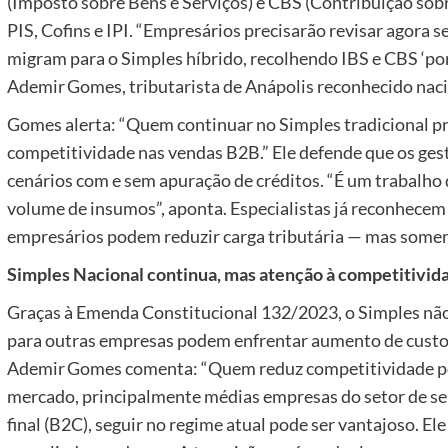
(Imposto sobre Bens e Serviços) e CBS (Contribuição sobr
PIS, Cofins e IPI. “Empresários precisarão revisar agora
migram para o Simples híbrido, recolhendo IBS e CBS ‘por fo
Ademir Gomes, tributarista de Anápolis reconhecido nac
Gomes alerta: “Quem continuar no Simples tradicional p
competitividade nas vendas B2B.” Ele defende que os ge
cenários com e sem apuração de créditos. “É um trabalho que
volume de insumos”, aponta. Especialistas já reconhecem 
empresários podem reduzir carga tributária — mas somen
Simples Nacional continua, mas atenção à competitivid
Graças à Emenda Constitucional 132/2023, o Simples nã
para outras empresas podem enfrentar aumento de custos
Ademir Gomes comenta: “Quem reduz competitividade por
mercado, principalmente médias empresas do setor de se
final (B2C), seguir no regime atual pode ser vantajoso. El