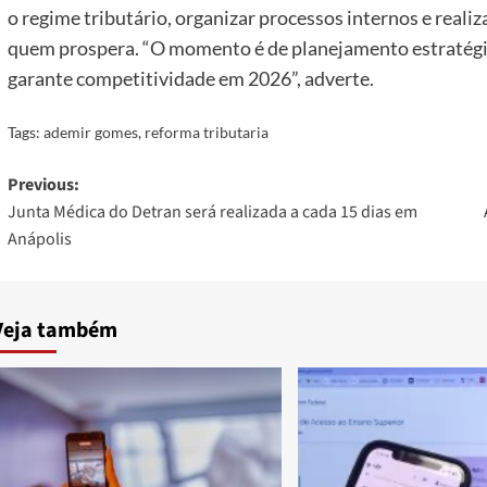
o regime tributário, organizar processos internos e realiz
quem prospera. “O momento é de planejamento estratégic
garante competitividade em 2026”, adverte.
Tags:
ademir gomes
,
reforma tributaria
Post
Previous:
Junta Médica do Detran será realizada a cada 15 dias em
navigation
Anápolis
Veja também