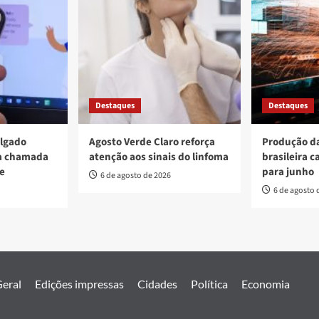
Destaques
Destaques
ulgado
Agosto Verde Claro reforça
Produção da
va chamada
atenção aos sinais do linfoma
brasileira c
re
para junho
6 de agosto de 2026
6 de agosto 
eral
Edições impressas
Cidades
Política
Economia