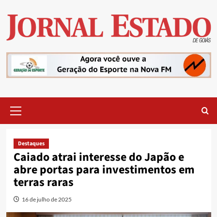
Skip
to
content
Primary
Menu
Destaques
Caiado atrai interesse do Japão e
abre portas para investimentos em
terras raras
16 de julho de 2025