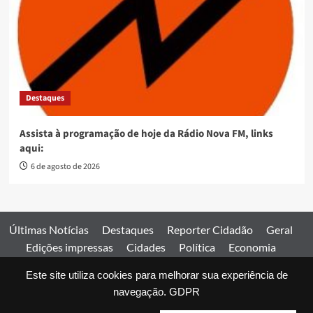
Destaques
Assista à programação de hoje da Rádio Nova FM, links
aqui:
6 de agosto de 2026
Últimas Notícias
Destaques
Reporter Cidadão
Geral
Edições impressas
Cidades
Política
Economia
Esportes
Este site utiliza cookies para melhorar sua experiência de
Comercial
Edições impressas
Expediente
Home
navegação.
GDPR