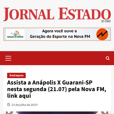
Skip
to
content
Primary
Menu
Destaques
Assista a Anápolis X Guarani-SP
nesta segunda (21.07) pela Nova FM,
link aqui
21 de julho de 2025