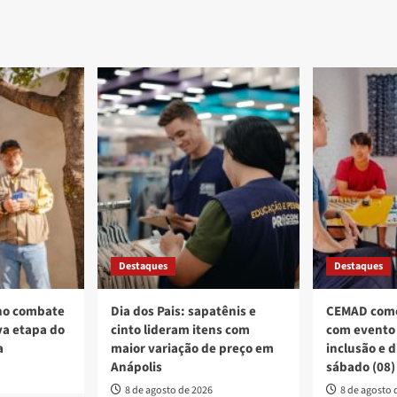
Destaques
Destaques
no combate
Dia dos Pais: sapatênis e
CEMAD come
a etapa do
cinto lideram itens com
com evento 
a
maior variação de preço em
inclusão e 
Anápolis
sábado (08)
8 de agosto de 2026
8 de agosto 