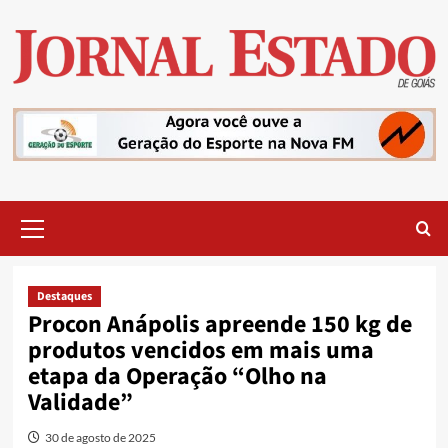
Skip
to
content
Primary
Menu
Destaques
Procon Anápolis apreende 150 kg de
produtos vencidos em mais uma
etapa da Operação “Olho na
Validade”
30 de agosto de 2025