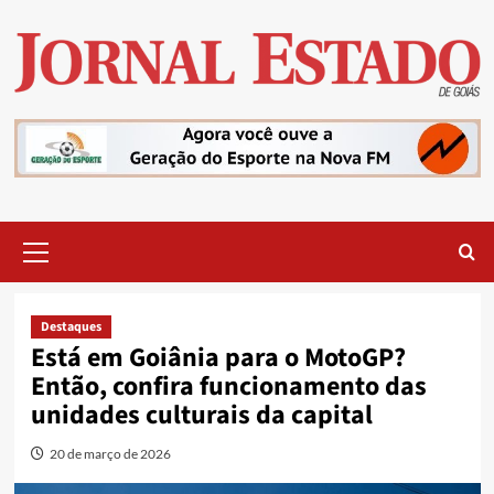
Skip
to
content
Primary
Menu
Destaques
Está em Goiânia para o MotoGP?
Então, confira funcionamento das
unidades culturais da capital
20 de março de 2026