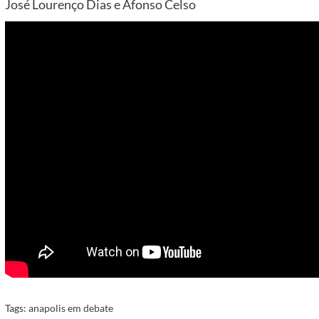
José Lourenço Dias e Afonso Celso
Tags:
anapolis em debate