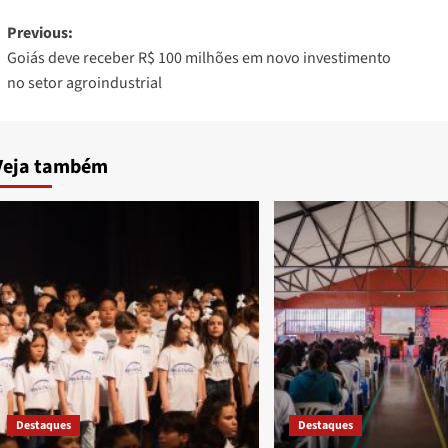
Post
Previous:
Goiás deve receber R$ 100 milhões em novo investimento
navigation
no setor agroindustrial
Veja também
Destaques
Destaques