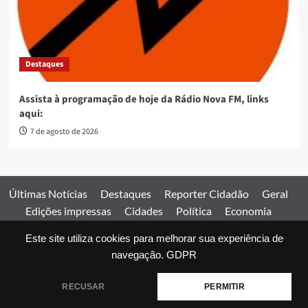
Destaques
Assista à programação de hoje da Rádio Nova FM, links
aqui:
7 de agosto de 2026
Últimas Notícias
Destaques
Reporter Cidadão
Geral
Edições impressas
Cidades
Política
Economia
Esportes
Este site utiliza cookies para melhorar sua experiência de
Comercial
Edições impressas
Expediente
Home
navegação.
GDPR
© 2026 Jornal Estado de Goiás. Todos os direitos reservados.
RECUSAR
PERMITIR
|
covernews
by AF themes.