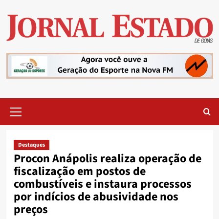
Skip
to
content
Primary
Menu
Destaques
Procon Anápolis realiza operação de
fiscalização em postos de
combustíveis e instaura processos
por indícios de abusividade nos
preços