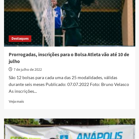
Termo
de
Compromisso
Destaques
Prorrogadas, inscrições para o Bolsa Atleta vão até 10 de
julho
7 de julho de 2022
São 12 bolsas para cada uma das 25 modalidades, válidas
durante seis meses Publicado: 07.07.2022 Foto: Bruno Velasco
As inscrições...
Read
Veja mais
more
about
Prorrogadas,
inscrições
para
o