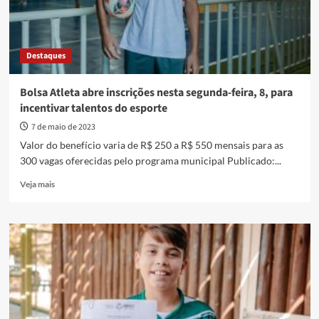
Destaques
Bolsa Atleta abre inscrições nesta segunda-feira, 8, para
incentivar talentos do esporte
7 de maio de 2023
Valor do benefício varia de R$ 250 a R$ 550 mensais para as
300 vagas oferecidas pelo programa municipal Publicado:...
Read
Veja mais
more
about
Bolsa
Atleta
abre
inscrições
nesta
segunda-
feira,
8,