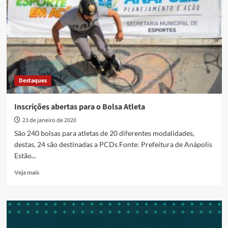
Bolsa
Atleta
vão
até
10
de
julho
Destaques
Inscrições abertas para o Bolsa Atleta
23 de janeiro de 2020
São 240 bolsas para atletas de 20 diferentes modalidades,
destas, 24 são destinadas a PCDs Fonte: Prefeitura de Anápolis
Estão...
Read
Veja mais
more
about
Inscrições
abertas
para