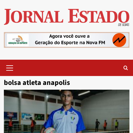
Skip
to
content
Primary
Menu
bolsa atleta anapolis