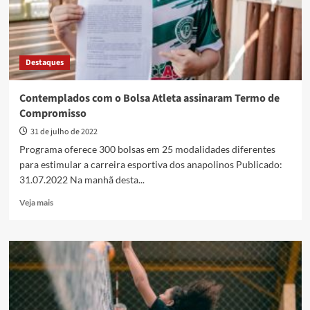
para
incentivar
talentos
do
Destaques
esporte
Contemplados com o Bolsa Atleta assinaram Termo de
Compromisso
31 de julho de 2022
Programa oferece 300 bolsas em 25 modalidades diferentes
para estimular a carreira esportiva dos anapolinos Publicado:
31.07.2022 Na manhã desta...
Read
Veja mais
more
about
Contemplados
com
o
Bolsa
Atleta
assinaram