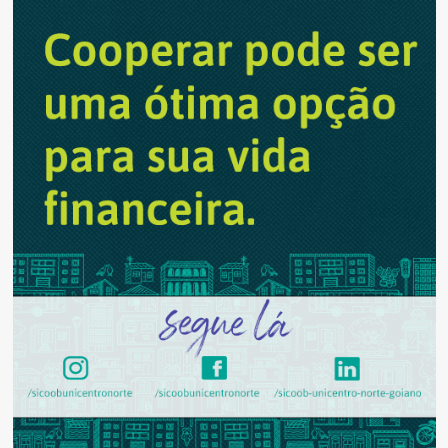
o
Bolsa
Atleta