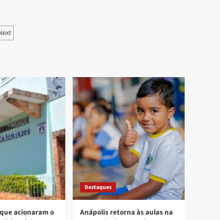
ão
Next
Destaques
 que acionaram o
Anápolis retorna às aulas na