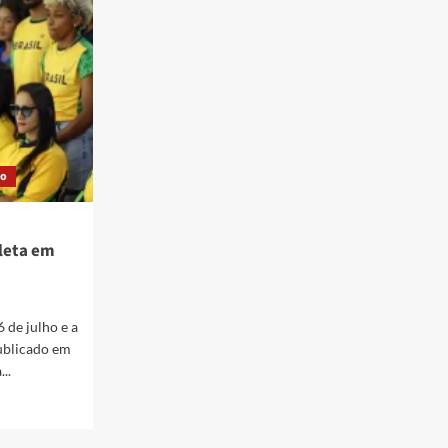
Bolsa
Atleta
2025
ão
leta em
 de julho e a
ublicado em
..