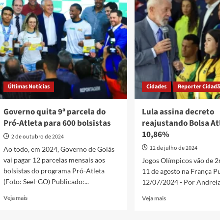
Atleta
divulga
encerra
resultado
nesta
da
terça
segunda
(03)
chamada
do
Bolsa
Atleta
Últimas Notícias
Cidades
Reporter Cidad
Governo quita 9ª parcela do
Lula assina decreto
Pró-Atleta para 600 bolsistas
reajustando Bolsa At
10,86%
2 de outubro de 2024
12 de julho de 2024
Ao todo, em 2024, Governo de Goiás
vai pagar 12 parcelas mensais aos
Jogos Olímpicos vão de 26
bolsistas do programa Pró-Atleta
11 de agosto na França P
(Foto: Seel-GO) Publicado:...
12/07/2024 - Por Andreia.
Read
Read
Veja mais
Veja mais
more
more
about
about