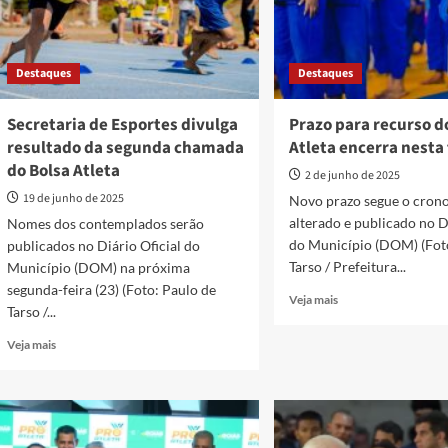
Destaques
Destaques
Secretaria de Esportes divulga
Prazo para recurso d
resultado da segunda chamada
Atleta encerra nesta 
do Bolsa Atleta
2 de junho de 2025
19 de junho de 2025
Novo prazo segue o cron
alterado e publicado no D
Nomes dos contemplados serão
do Município (DOM) (Fot
publicados no Diário Oficial do
Tarso / Prefeitura...
Município (DOM) na próxima
segunda-feira (23) (Foto: Paulo de
Read
Veja mais
Tarso /...
more
about
Read
Veja mais
Prazo
more
para
about
recurso
Secretaria
do
de
Bolsa
Esportes