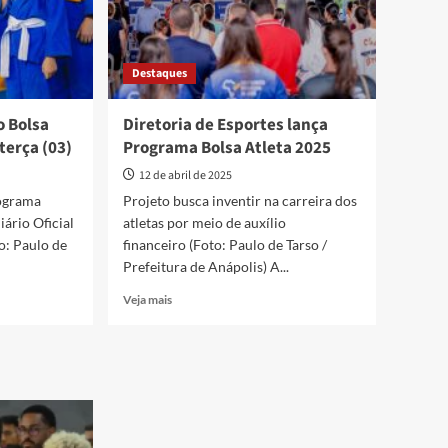
Destaques
o Bolsa
Diretoria de Esportes lança
terça (03)
Programa Bolsa Atleta 2025
12 de abril de 2025
ograma
Projeto busca inventir na carreira dos
iário Oficial
atletas por meio de auxílio
o: Paulo de
financeiro (Foto: Paulo de Tarso /
Prefeitura de Anápolis) A...
Read
Veja mais
more
about
Diretoria
de
Esportes
lança
Programa