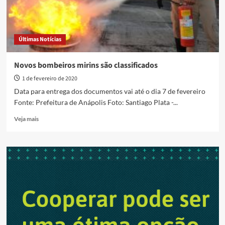
Últimas Notícias
Novos bombeiros mirins são classificados
1 de fevereiro de 2020
Data para entrega dos documentos vai até o dia 7 de fevereiro
Fonte: Prefeitura de Anápolis Foto: Santiago Plata -...
Read
Veja mais
more
about
Novos
bombeiros
mirins
são
classificados