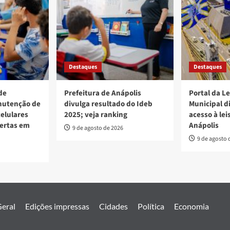
Destaques
Destaques
de
Prefeitura de Anápolis
Portal da L
nutenção de
divulga resultado do Ideb
Municipal d
elulares
2025; veja ranking
acesso à lei
bertas em
Anápolis
9 de agosto de 2026
9 de agosto 
eral
Edições impressas
Cidades
Política
Economia