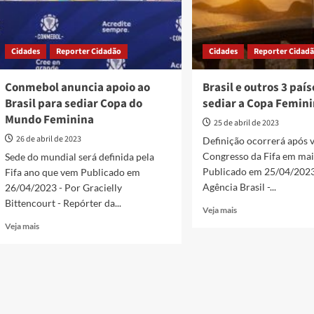
Cidades
Reporter Cidadão
Cidades
Reporter Cidad
Conmebol anuncia apoio ao
Brasil e outros 3 pa
Brasil para sediar Copa do
sediar a Copa Femini
Mundo Feminina
25 de abril de 2023
26 de abril de 2023
Definição ocorrerá após 
Congresso da Fifa em ma
Sede do mundial será definida pela
Publicado em 25/04/2023
Fifa ano que vem Publicado em
Agência Brasil -...
26/04/2023 - Por Gracielly
Bittencourt - Repórter da...
Read
Veja mais
more
Read
Veja mais
about
more
Brasil
about
e
Conmebol
outros
anuncia
3
apoio
países
ao