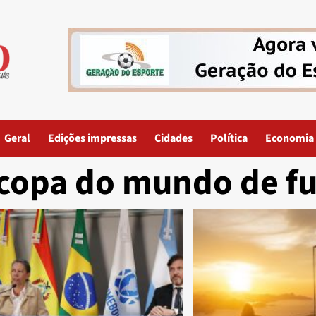
Geral
Edições impressas
Cidades
Política
Economia
copa do mundo de fu