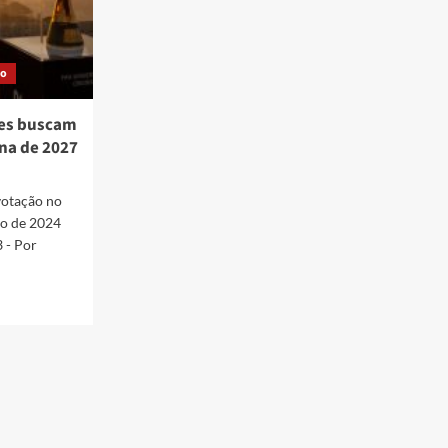
ão
íses buscam
na de 2027
votação no
io de 2024
 - Por