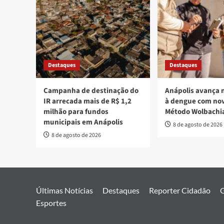
Destaques
Destaques
Campanha de destinação do
Anápolis avança 
IR arrecada mais de R$ 1,2
à dengue com nov
milhão para fundos
Método Wolbachi
municipais em Anápolis
8 de agosto de 2026
8 de agosto de 2026
Últimas Notícias
Destaques
Reporter Cidadão
G
Esportes