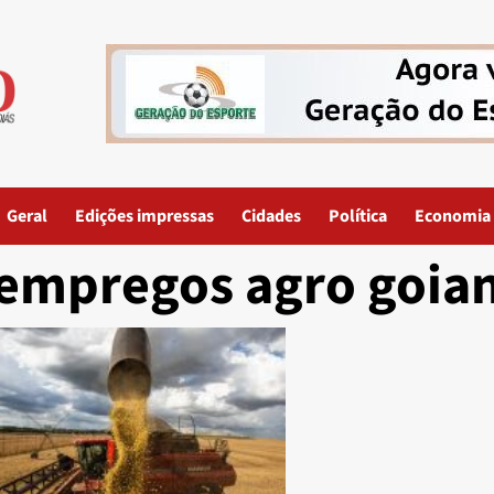
Geral
Edições impressas
Cidades
Política
Economia
empregos agro goia