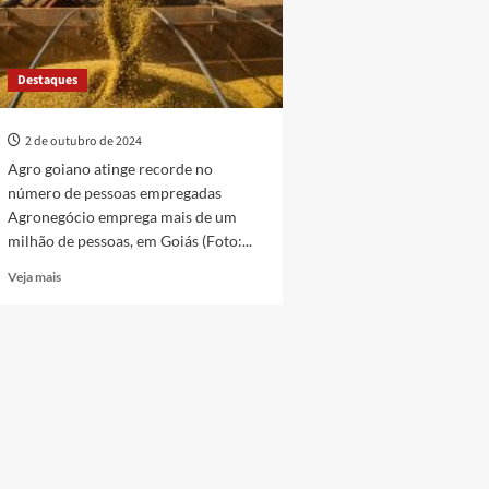
Destaques
2 de outubro de 2024
Agro goiano atinge recorde no
número de pessoas empregadas
Agronegócio emprega mais de um
milhão de pessoas, em Goiás (Foto:...
Read
Veja mais
more
about