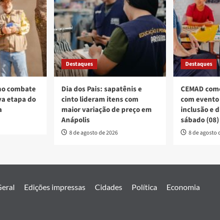
Destaques
Destaques
no combate
Dia dos Pais: sapatênis e
CEMAD come
a etapa do
cinto lideram itens com
com evento 
a
maior variação de preço em
inclusão e 
Anápolis
sábado (08)
8 de agosto de 2026
8 de agosto 
eral
Edições impressas
Cidades
Política
Economia