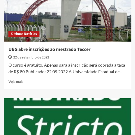
e
doutorado
Últimas Notícias
UEG abre inscrições ao mestrado Teccer
22 de setembro de 2022
O curso é gratuito. Apenas para a inscrição será cobrada a taxa
de R$ 80 Publicado: 22.09.2022 A Universidade Estadual de...
Read
Veja mais
more
about
UEG
abre
inscrições
ao
mestrado
Teccer