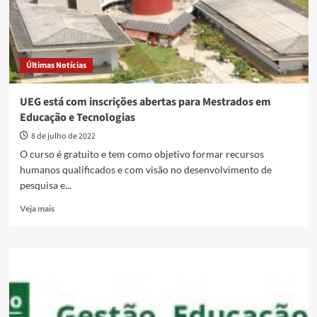
Últimas Notícias
UEG está com inscrições abertas para Mestrados em
Educação e Tecnologias
8 de julho de 2022
O curso é gratuito e tem como objetivo formar recursos
humanos qualificados e com visão no desenvolvimento de
pesquisa e...
Read
Veja mais
more
about
UEG
está
com
inscrições
abertas
para