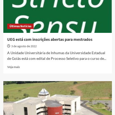
Últimas Notícias
UEG está com inscrições abertas para mestrados
3 de agosto de 2022
A Unidade Universitária de Inhumas da Universidade Estadual
de Goiás está com edital de Processo Seletivo para o curso de...
Read
Veja mais
more
about
UEG
está
com
inscrições
abertas
para
mestrados