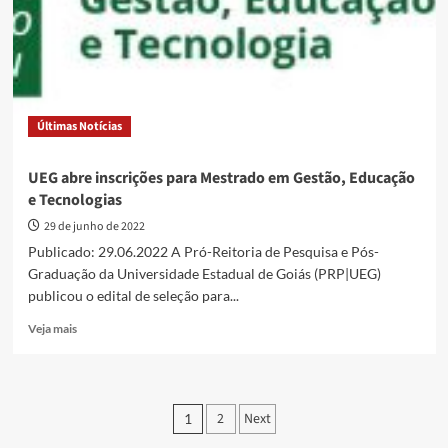
Mestrados
em
Educação
e
Tecnologias
Últimas Notícias
UEG abre inscrições para Mestrado em Gestão, Educação
e Tecnologias
29 de junho de 2022
Publicado: 29.06.2022 A Pró-Reitoria de Pesquisa e Pós-
Graduação da Universidade Estadual de Goiás (PRP|UEG)
publicou o edital de seleção para...
Read
Veja mais
more
about
UEG
abre
Paginação
2
Next
1
inscrições
para