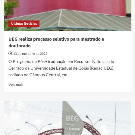
Últimas Notícias
UEG realiza processo seletivo para mestrado e
doutorado
13 de outubro de 2022
O Programa de Pós-Graduação em Recursos Naturais do
Cerrado da Universidade Estadual de Goiás (Renac|UEG),
sediado no Câmpus Central, em...
Read
Veja mais
more
about
UEG
realiza
processo
seletivo
para
mestrado