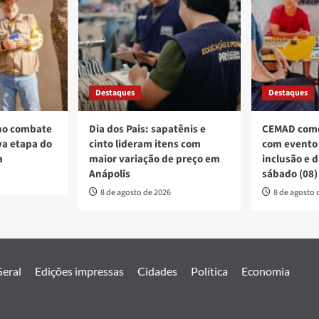
Destaques
Destaques
no combate
Dia dos Pais: sapatênis e
CEMAD come
a etapa do
cinto lideram itens com
com evento 
a
maior variação de preço em
inclusão e 
Anápolis
sábado (08)
8 de agosto de 2026
8 de agosto 
eral
Edições impressas
Cidades
Política
Economia