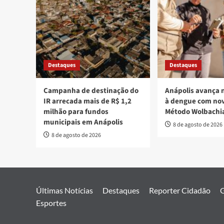
Destaques
Destaques
Campanha de destinação do
Anápolis avança 
IR arrecada mais de R$ 1,2
à dengue com nov
milhão para fundos
Método Wolbachi
municipais em Anápolis
8 de agosto de 2026
8 de agosto de 2026
Últimas Notícias
Destaques
Reporter Cidadão
G
Esportes