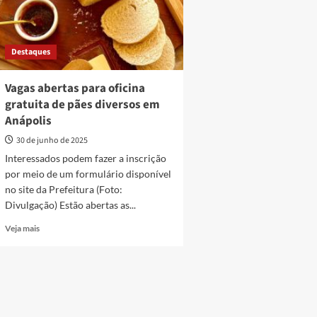
Destaques
Vagas abertas para oficina
gratuita de pães diversos em
Anápolis
30 de junho de 2025
Interessados podem fazer a inscrição
por meio de um formulário disponível
no site da Prefeitura (Foto:
Divulgação) Estão abertas as...
Read
Veja mais
more
about
Vagas
abertas
para
oficina