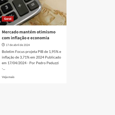
Geral
Mercado mantém otimismo
com inflação e economia
17 de abril de 2024
Boletim Focus projeta PIB de 1,95% e
inflação de 3,71% em 2024 Publicado
em 17/04/2024 - Por Pedro Peduzzi
-...
Read
Veja mais
more
about
Mercado
mantém
otimismo
com
inflação