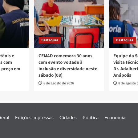
Destaques
Destaques
atênis e
CEMAD comemora 30 anos
Equipe da S
ns com
com evento voltado à
visita técn
e preço em
inclusão e diversidade neste
Dr. Adalber
sábado (08)
Anápolis
8 de agosto de 2026
8 de agosto 
eral
Edições impressas
Cidades
Política
Economia