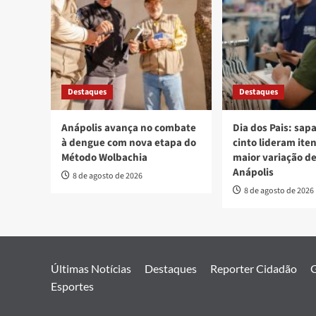
Destaques
Destaques
Anápolis avança no combate
Dia dos Pais: sap
à dengue com nova etapa do
cinto lideram ite
Método Wolbachia
maior variação d
Anápolis
8 de agosto de 2026
8 de agosto de 2026
Últimas Notícias
Destaques
Reporter Cidadão
G
Esportes