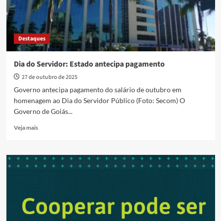
Destaques
Dia do Servidor: Estado antecipa pagamento
27 de outubro de 2025
Governo antecipa pagamento do salário de outubro em
homenagem ao Dia do Servidor Público (Foto: Secom) O
Governo de Goiás...
Read
Veja mais
more
about
Dia
do
Servidor:
Estado
antecipa
pagamento