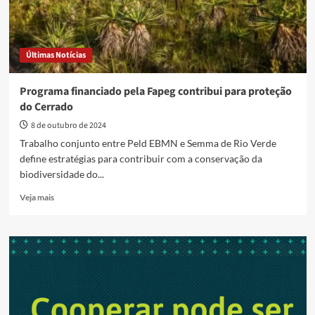
Últimas Notícias
Programa financiado pela Fapeg contribui para proteção
do Cerrado
8 de outubro de 2024
Trabalho conjunto entre Peld EBMN e Semma de Rio Verde
define estratégias para contribuir com a conservação da
biodiversidade do...
Read
Veja mais
more
about
Programa
financiado
pela
Fapeg
contribui
para