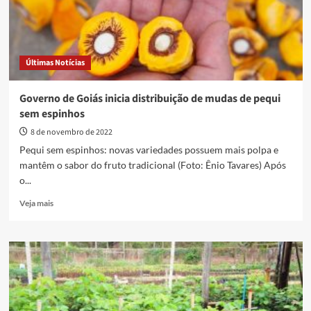
Últimas Notícias
Governo de Goiás inicia distribuição de mudas de pequi
sem espinhos
8 de novembro de 2022
Pequi sem espinhos: novas variedades possuem mais polpa e
mantêm o sabor do fruto tradicional (Foto: Ênio Tavares) Após
o...
Read
Veja mais
more
about
Governo
de
Goiás
inicia
distribuição
de