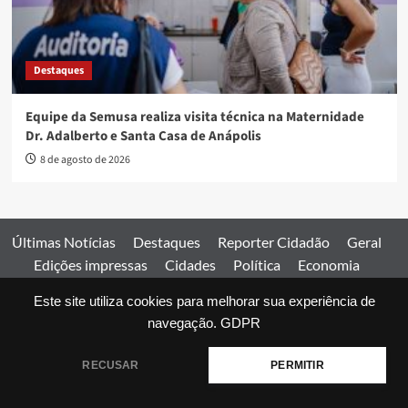
Destaques
Equipe da Semusa realiza visita técnica na Maternidade
Dr. Adalberto e Santa Casa de Anápolis
8 de agosto de 2026
Últimas Notícias
Destaques
Reporter Cidadão
Geral
Edições impressas
Cidades
Política
Economia
Esportes
Este site utiliza cookies para melhorar sua experiência de
Comercial
Edições impressas
Expediente
Home
navegação.
GDPR
© 2026 Jornal Estado de Goiás. Todos os direitos reservados.
RECUSAR
PERMITIR
|
covernews
by AF themes.