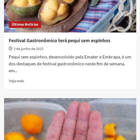
Últimas Notícias
Festival Gastronômico terá pequi sem espinhos
2 de junho de 2023
Pequi sem espinhos, desenvolvido pela Emater e Embrapa, é um
dos destaques de festival gastronômico neste fim de semana,
em...
Read
Veja mais
more
about
Festival
Gastronômico
terá
pequi
sem
espinhos