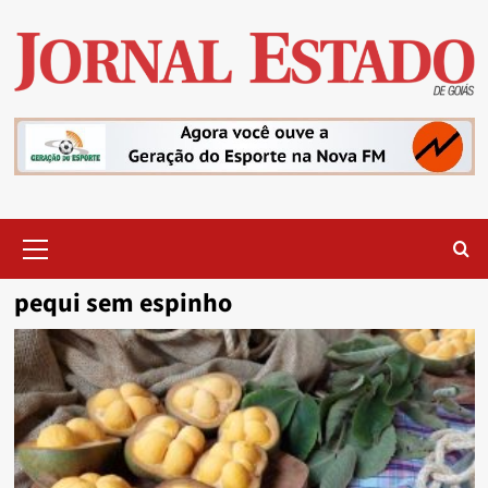
Skip
to
content
Primary
Menu
pequi sem espinho