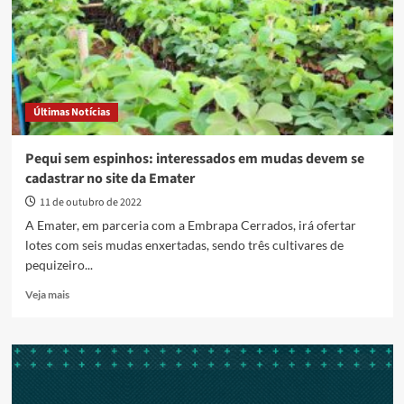
mudas
de
pequi
sem
espinhos
Últimas Notícias
Pequi sem espinhos: interessados em mudas devem se
cadastrar no site da Emater
11 de outubro de 2022
A Emater, em parceria com a Embrapa Cerrados, irá ofertar
lotes com seis mudas enxertadas, sendo três cultivares de
pequizeiro...
Read
Veja mais
more
about
Pequi
sem
espinhos:
interessados