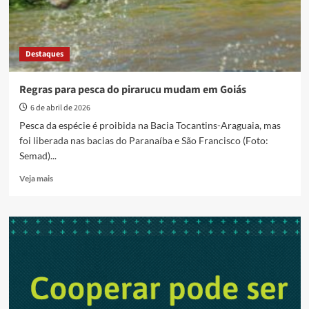
Destaques
Regras para pesca do pirarucu mudam em Goiás
6 de abril de 2026
Pesca da espécie é proibida na Bacia Tocantins-Araguaia, mas
foi liberada nas bacias do Paranaíba e São Francisco (Foto:
Semad)...
Read
Veja mais
more
about
Regras
para
pesca
do
pirarucu
mudam
em
Goiás