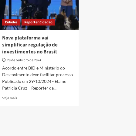
Cidades
Reporter Cidadão
Nova plataforma vai
simplificar regulação de
investimentos no Brasil
29 de outubro de 2024
Acordo entre BID e Ministério do
Desenvimento deve facilitar processo
Publicado em 29/10/2024 - Elaine
Patricia Cruz – Repórter da...
Read
Veja mais
more
about
Nova
plataforma
vai
simplificar