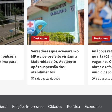
Destaques
Destaques
Vereadores que acionaram o
Anápolis re
mpulsória
MP e vice-prefeito visitam a
quarta (05)
xima para
Maternidade Dr. Adalberto
vagas nos C
após suspensão dos
obras e ref
atendimentos
municipal d
5 de agosto de 2026
5 de agosto 
eral
Edições impressas
Cidades
Política
Economia