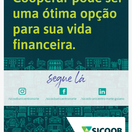
nas
escolas
garante
Caiado