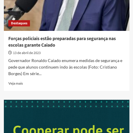
Destaques
Forças policiais estão preparadas para segurança nas
escolas garante Caiado
13 de abril de 2023
Governador Ronaldo Caiado enumera medidas de segurança e
pede que alunos continuem indo às escolas (Foto: Cristiano
Borges) Em série...
Read
Veja mais
more
about
Forças
policiais
estão
preparadas
para
segurança