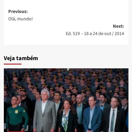
Post
Previous:
Olá, mundo!
navigation
Next:
Ed. 519 – 18 a 24 de out / 2014
Veja também