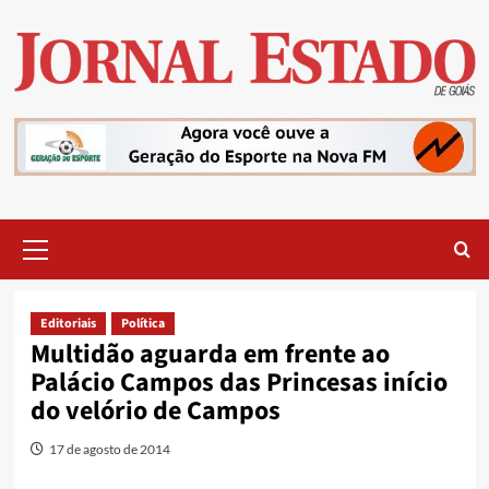
Skip
to
content
Primary
Menu
Editoriais
Política
Multidão aguarda em frente ao
Palácio Campos das Princesas início
do velório de Campos
17 de agosto de 2014