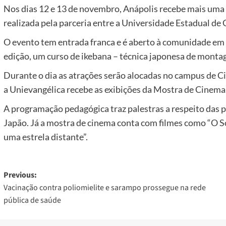
Nos dias 12 e 13 de novembro, Anápolis recebe mais uma
realizada pela parceria entre a Universidade Estadual de 
O evento tem entrada franca e é aberto à comunidade em 
edição, um curso de ikebana – técnica japonesa de montag
Durante o dia as atrações serão alocadas no campus de Ciê
a Unievangélica recebe as exibições da Mostra de Cinema
A programação pedagógica traz palestras a respeito das p
Japão. Já a mostra de cinema conta com filmes como “O So
uma estrela distante”.
Post
Previous:
Vacinação contra poliomielite e sarampo prossegue na rede
navigation
pública de saúde