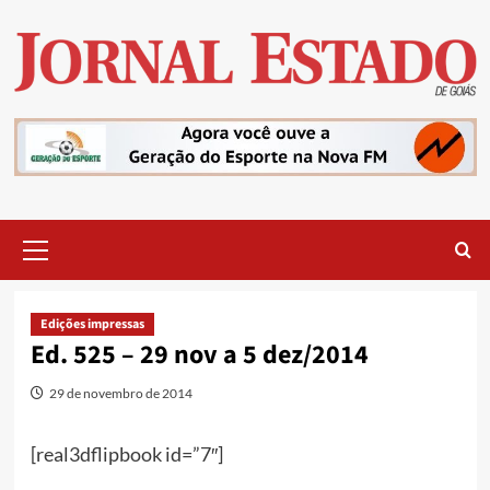
Skip
to
content
Primary
Menu
Edições impressas
Ed. 525 – 29 nov a 5 dez/2014
29 de novembro de 2014
[real3dflipbook id=”7″]