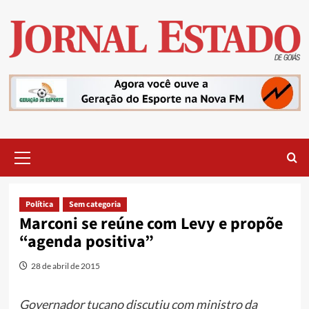
Skip
to
content
Primary
Menu
Política
Sem categoria
Marconi se reúne com Levy e propõe
“agenda positiva”
28 de abril de 2015
Governador tucano discutiu com ministro da