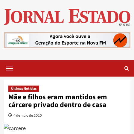
Skip
to
content
Primary
Menu
Últimas Notícias
Mãe e filhos eram mantidos em
cárcere privado dentro de casa
4 de maio de 2015