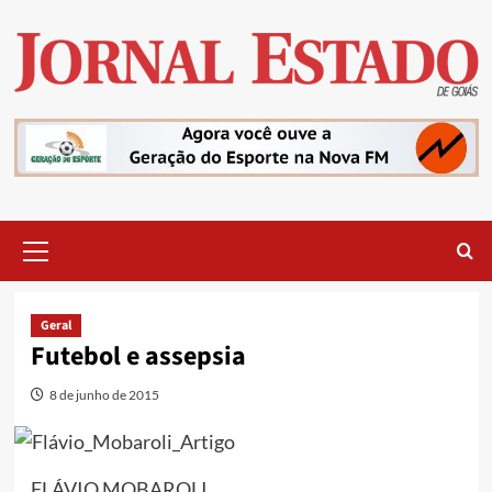
Skip
to
content
Primary
Menu
Geral
Futebol e assepsia
8 de junho de 2015
FLÁVIO MOBAROLI