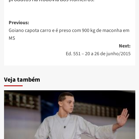
Post
Previous:
Goiano capota carro e é preso com 900 kg de maconha em
navigation
MS
Next:
Ed. 551 – 20 a 26 de junho/2015
Veja também