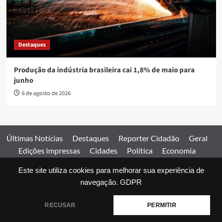
Destaques
Produção da indústria brasileira cai 1,8% de maio para
junho
6 de agosto de 2026
Últimas Notícias
Destaques
Reporter Cidadão
Geral
Edições impressas
Cidades
Política
Economia
Esportes
Este site utiliza cookies para melhorar sua experiência de
Comercial
Edições impressas
Expediente
Home
navegação.
GDPR
© 2026 Jornal Estado de Goiás. Todos os direitos reservados.
RECUSAR
PERMITIR
|
covernews
by AF themes.