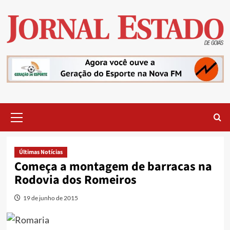
Skip
to
content
Primary
Menu
Últimas Notícias
Começa a montagem de barracas na
Rodovia dos Romeiros
19 de junho de 2015